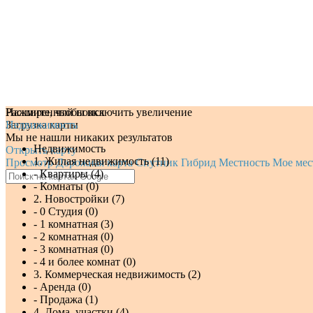
Нажмите, чтобы включить увеличение
Расширенный поиск
Загрузка карты
Недвижимость
Мы не нашли никаких результатов
Недвижимость
Открыть карту
1. Жилая недвижимость (11)
Просмотр
Дорожная карта
Спутник
Гибрид
Местность
Мое мес
- Квартиры (4)
- Комнаты (0)
2. Новостройки (7)
- 0 Студия (0)
- 1 комнатная (3)
- 2 комнатная (0)
- 3 комнатная (0)
- 4 и более комнат (0)
3. Коммерческая недвижимость (2)
- Аренда (0)
- Продажа (1)
4. Дома, участки (4)