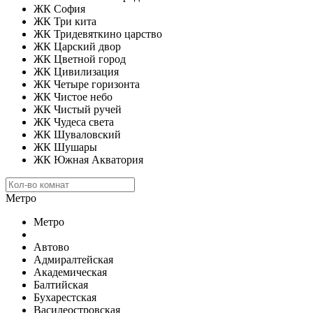
ЖК София
ЖК Три кита
ЖК Тридевяткино царство
ЖК Царский двор
ЖК Цветной город
ЖК Цивилизация
ЖК Четыре горизонта
ЖК Чистое небо
ЖК Чистый ручей
ЖК Чудеса света
ЖК Шуваловский
ЖК Шушары
ЖК Южная Акватория
Метро
Метро
Автово
Адмиралтейская
Академическая
Балтийская
Бухарестская
Василеостровская