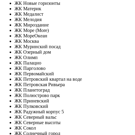
ЖК Новые горизонты
ЖК Материк
ЖК Медалист
ЖК Мелодия
ЖК Мироздание
ЖК Море (More)
ЖК МореОкеан
ЖК Москва
ЖК Муринский посад
ЖК Озерный дом
ЖК Олимп
ЖК Палацио
ЖК Парголово
ЖК Первомайский
ЖК Петровский квартал на воде
ЖК Петровская Ривьера
ЖК Планетоград
ЖК Полюстрово парк
ЖК Приневский
ЖК Пулковский
ЖК Радужный корпус 5
ЖК Северный вальс
ЖК Северные высоты
ЖК Сокол
ЖК Солнечный город