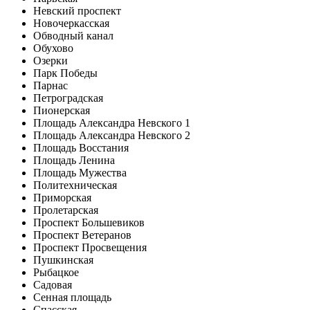
Невский проспект
Новочеркасская
Обводный канал
Обухово
Озерки
Парк Победы
Парнас
Петроградская
Пионерская
Площадь Александра Невского 1
Площадь Александра Невского 2
Площадь Восстания
Площадь Ленина
Площадь Мужества
Политехническая
Приморская
Пролетарская
Проспект Большевиков
Проспект Ветеранов
Проспект Просвещения
Пушкинская
Рыбацкое
Садовая
Сенная площадь
Спасская