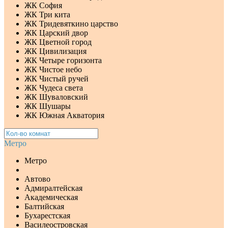
ЖК София
ЖК Три кита
ЖК Тридевяткино царство
ЖК Царский двор
ЖК Цветной город
ЖК Цивилизация
ЖК Четыре горизонта
ЖК Чистое небо
ЖК Чистый ручей
ЖК Чудеса света
ЖК Шуваловский
ЖК Шушары
ЖК Южная Акватория
Метро
Метро
Автово
Адмиралтейская
Академическая
Балтийская
Бухарестская
Василеостровская