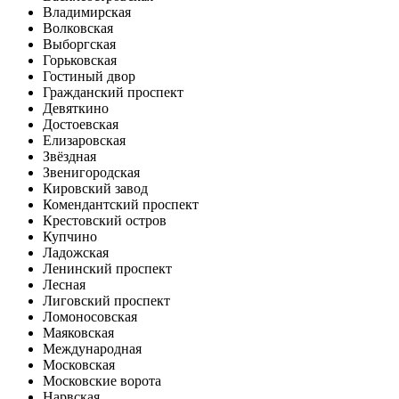
Владимирская
Волковская
Выборгская
Горьковская
Гостиный двор
Гражданский проспект
Девяткино
Достоевская
Елизаровская
Звёздная
Звенигородская
Кировский завод
Комендантский проспект
Крестовский остров
Купчино
Ладожская
Ленинский проспект
Лесная
Лиговский проспект
Ломоносовская
Маяковская
Международная
Московская
Московские ворота
Нарвская