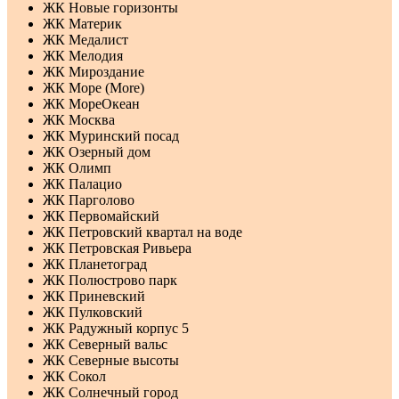
ЖК Новые горизонты
ЖК Материк
ЖК Медалист
ЖК Мелодия
ЖК Мироздание
ЖК Море (More)
ЖК МореОкеан
ЖК Москва
ЖК Муринский посад
ЖК Озерный дом
ЖК Олимп
ЖК Палацио
ЖК Парголово
ЖК Первомайский
ЖК Петровский квартал на воде
ЖК Петровская Ривьера
ЖК Планетоград
ЖК Полюстрово парк
ЖК Приневский
ЖК Пулковский
ЖК Радужный корпус 5
ЖК Северный вальс
ЖК Северные высоты
ЖК Сокол
ЖК Солнечный город