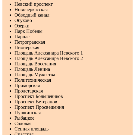
Невский проспект
Новочеркасская
Обводный канал
Обухово
Озерки
Парк Победы
Парнас
Петроградская
Пионерская
Площадь Александра Невского 1
Площадь Александра Невского 2
Площадь Восстания
Площадь Ленина
Площадь Мужества
Политехническая
Приморская
Пролетарская
Проспект Большевиков
Проспект Ветеранов
Проспект Просвещения
Пушкинская
Рыбацкое
Садовая
Сенная площадь
Спасская