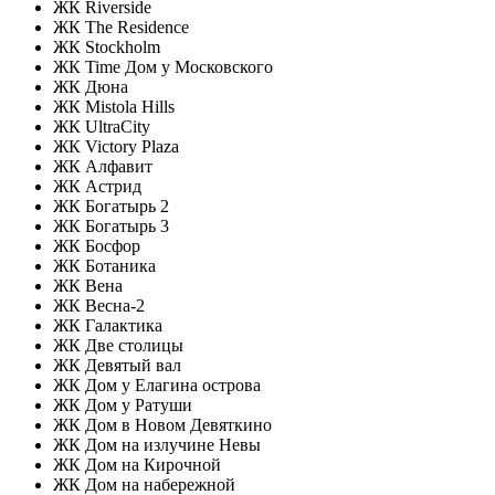
ЖК Riverside
ЖК The Residence
ЖК Stockholm
ЖК Time Дом у Московского
ЖК Дюна
ЖК Mistola Hills
ЖК UltraCity
ЖК Victory Plaza
ЖК Алфавит
ЖК Астрид
ЖК Богатырь 2
ЖК Богатырь 3
ЖК Босфор
ЖК Ботаника
ЖК Вена
ЖК Весна-2
ЖК Галактика
ЖК Две столицы
ЖК Девятый вал
ЖК Дом у Елагина острова
ЖК Дом у Ратуши
ЖК Дом в Новом Девяткино
ЖК Дом на излучине Невы
ЖК Дом на Кирочной
ЖК Дом на набережной