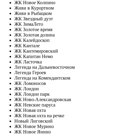
ЖК Новое Колпино
Живи в Курортном
Живи в Рыбацком
ЖК Звездный дуэт
ЖК ЗимаЛето
ЖК Золотое время
ЖК Золотая долина
ЖК Калейдоскоп
ЖК Кантале
ЖК Кантемировский
ЖК Капитан Немо
ЖК Ласточка
Легенда на Дальневосточном
Легенда Героев
Легенда на Комендантском
ЖК Ломоносов
ЖК Лондон
ЖК Лондон парк
ЖК Ново-Александровская
ЖК Невские паруса
ЖК Новая охта
ЖК Новая охта на речке
Новый Лиговский
ЖК Новое Мурино
ЖК Новое Янино