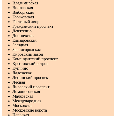
Владимирская
Волковская
Выборгская
Горьковская
Гостиный двор
Гражданский проспект
Девяткино
Достоевская
Елизаровская
Звёздная
Звенигородская
Кировский завод
Комендантский проспект
Крестовский остров
Купчино
Ладожская
Ленинский проспект
Лесная
Лиговский проспект
Ломоносовская
Маяковская
Международная
Московская
Московские ворота
Нарвская