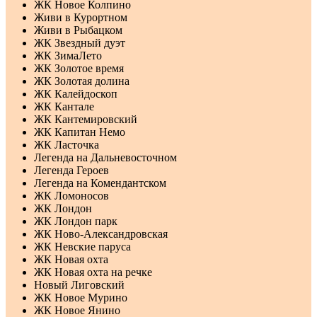
ЖК Новое Колпино
Живи в Курортном
Живи в Рыбацком
ЖК Звездный дуэт
ЖК ЗимаЛето
ЖК Золотое время
ЖК Золотая долина
ЖК Калейдоскоп
ЖК Кантале
ЖК Кантемировский
ЖК Капитан Немо
ЖК Ласточка
Легенда на Дальневосточном
Легенда Героев
Легенда на Комендантском
ЖК Ломоносов
ЖК Лондон
ЖК Лондон парк
ЖК Ново-Александровская
ЖК Невские паруса
ЖК Новая охта
ЖК Новая охта на речке
Новый Лиговский
ЖК Новое Мурино
ЖК Новое Янино