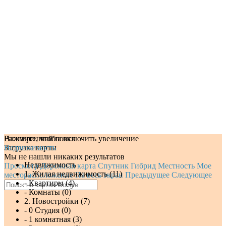
Нажмите, чтобы включить увеличение
Расширенный поиск
Загрузка карты
Недвижимость
Мы не нашли никаких результатов
Недвижимость
Просмотр
Дорожная карта
Спутник
Гибрид
Местность
Мое
1. Жилая недвижимость (11)
месторасположение
На весь экран
Предыдущее
Следующее
- Квартиры (4)
- Комнаты (0)
2. Новостройки (7)
- 0 Студия (0)
- 1 комнатная (3)