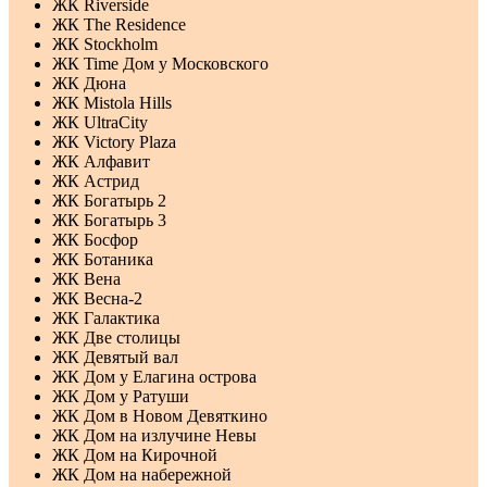
ЖК Riverside
ЖК The Residence
ЖК Stockholm
ЖК Time Дом у Московского
ЖК Дюна
ЖК Mistola Hills
ЖК UltraCity
ЖК Victory Plaza
ЖК Алфавит
ЖК Астрид
ЖК Богатырь 2
ЖК Богатырь 3
ЖК Босфор
ЖК Ботаника
ЖК Вена
ЖК Весна-2
ЖК Галактика
ЖК Две столицы
ЖК Девятый вал
ЖК Дом у Елагина острова
ЖК Дом у Ратуши
ЖК Дом в Новом Девяткино
ЖК Дом на излучине Невы
ЖК Дом на Кирочной
ЖК Дом на набережной