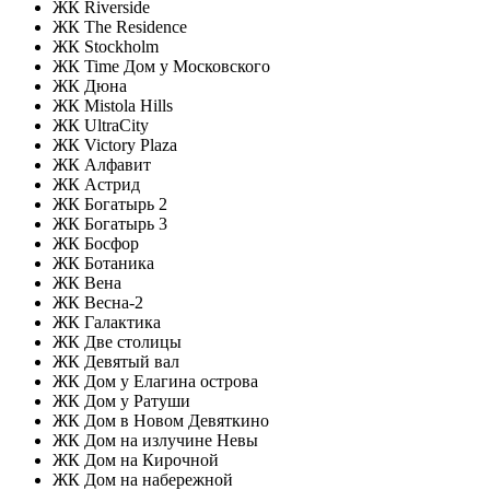
ЖК Riverside
ЖК The Residence
ЖК Stockholm
ЖК Time Дом у Московского
ЖК Дюна
ЖК Mistola Hills
ЖК UltraCity
ЖК Victory Plaza
ЖК Алфавит
ЖК Астрид
ЖК Богатырь 2
ЖК Богатырь 3
ЖК Босфор
ЖК Ботаника
ЖК Вена
ЖК Весна-2
ЖК Галактика
ЖК Две столицы
ЖК Девятый вал
ЖК Дом у Елагина острова
ЖК Дом у Ратуши
ЖК Дом в Новом Девяткино
ЖК Дом на излучине Невы
ЖК Дом на Кирочной
ЖК Дом на набережной