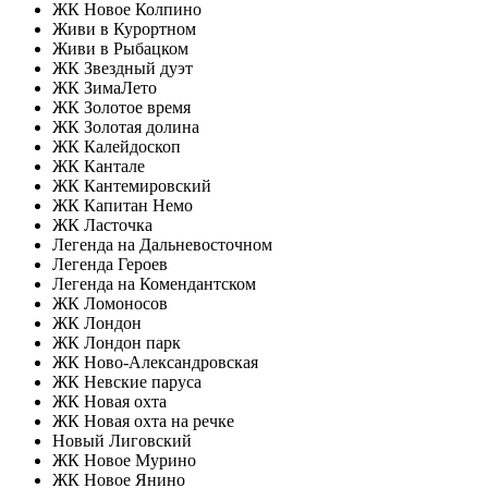
ЖК Новое Колпино
Живи в Курортном
Живи в Рыбацком
ЖК Звездный дуэт
ЖК ЗимаЛето
ЖК Золотое время
ЖК Золотая долина
ЖК Калейдоскоп
ЖК Кантале
ЖК Кантемировский
ЖК Капитан Немо
ЖК Ласточка
Легенда на Дальневосточном
Легенда Героев
Легенда на Комендантском
ЖК Ломоносов
ЖК Лондон
ЖК Лондон парк
ЖК Ново-Александровская
ЖК Невские паруса
ЖК Новая охта
ЖК Новая охта на речке
Новый Лиговский
ЖК Новое Мурино
ЖК Новое Янино