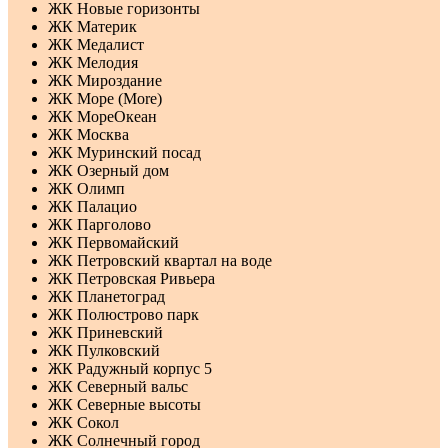
ЖК Новые горизонты
ЖК Материк
ЖК Медалист
ЖК Мелодия
ЖК Мироздание
ЖК Море (More)
ЖК МореОкеан
ЖК Москва
ЖК Муринский посад
ЖК Озерный дом
ЖК Олимп
ЖК Палацио
ЖК Парголово
ЖК Первомайский
ЖК Петровский квартал на воде
ЖК Петровская Ривьера
ЖК Планетоград
ЖК Полюстрово парк
ЖК Приневский
ЖК Пулковский
ЖК Радужный корпус 5
ЖК Северный вальс
ЖК Северные высоты
ЖК Сокол
ЖК Солнечный город