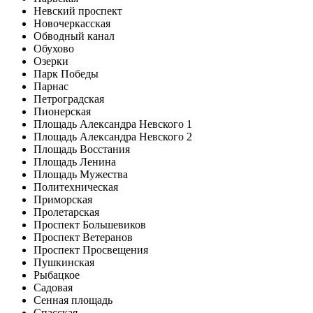
Невский проспект
Новочеркасская
Обводный канал
Обухово
Озерки
Парк Победы
Парнас
Петроградская
Пионерская
Площадь Александра Невского 1
Площадь Александра Невского 2
Площадь Восстания
Площадь Ленина
Площадь Мужества
Политехническая
Приморская
Пролетарская
Проспект Большевиков
Проспект Ветеранов
Проспект Просвещения
Пушкинская
Рыбацкое
Садовая
Сенная площадь
Спасская