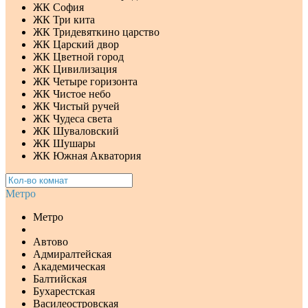
ЖК София
ЖК Три кита
ЖК Тридевяткино царство
ЖК Царский двор
ЖК Цветной город
ЖК Цивилизация
ЖК Четыре горизонта
ЖК Чистое небо
ЖК Чистый ручей
ЖК Чудеса света
ЖК Шуваловский
ЖК Шушары
ЖК Южная Акватория
Метро
Метро
Автово
Адмиралтейская
Академическая
Балтийская
Бухарестская
Василеостровская