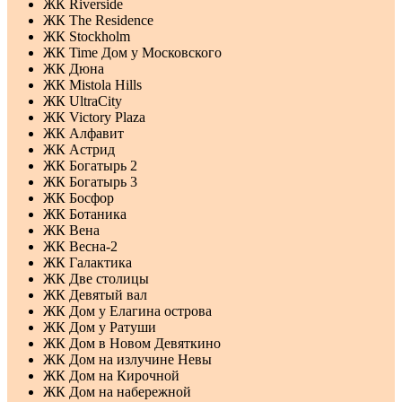
ЖК Riverside
ЖК The Residence
ЖК Stockholm
ЖК Time Дом у Московского
ЖК Дюна
ЖК Mistola Hills
ЖК UltraCity
ЖК Victory Plaza
ЖК Алфавит
ЖК Астрид
ЖК Богатырь 2
ЖК Богатырь 3
ЖК Босфор
ЖК Ботаника
ЖК Вена
ЖК Весна-2
ЖК Галактика
ЖК Две столицы
ЖК Девятый вал
ЖК Дом у Елагина острова
ЖК Дом у Ратуши
ЖК Дом в Новом Девяткино
ЖК Дом на излучине Невы
ЖК Дом на Кирочной
ЖК Дом на набережной