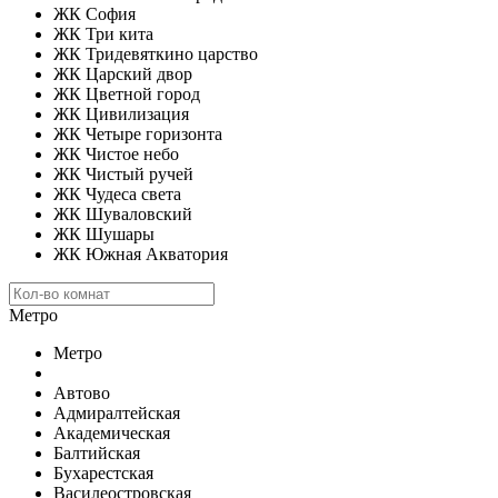
ЖК София
ЖК Три кита
ЖК Тридевяткино царство
ЖК Царский двор
ЖК Цветной город
ЖК Цивилизация
ЖК Четыре горизонта
ЖК Чистое небо
ЖК Чистый ручей
ЖК Чудеса света
ЖК Шуваловский
ЖК Шушары
ЖК Южная Акватория
Метро
Метро
Автово
Адмиралтейская
Академическая
Балтийская
Бухарестская
Василеостровская