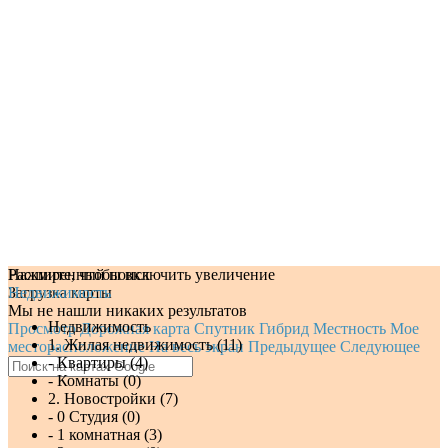
Нажмите, чтобы включить увеличение
Расширенный поиск
Загрузка карты
Недвижимость
Мы не нашли никаких результатов
Недвижимость
Просмотр
Дорожная карта
Спутник
Гибрид
Местность
Мое
1. Жилая недвижимость (11)
месторасположение
На весь экран
Предыдущее
Следующее
- Квартиры (4)
- Комнаты (0)
2. Новостройки (7)
- 0 Студия (0)
- 1 комнатная (3)