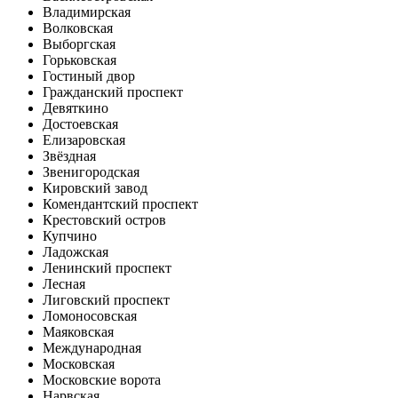
Владимирская
Волковская
Выборгская
Горьковская
Гостиный двор
Гражданский проспект
Девяткино
Достоевская
Елизаровская
Звёздная
Звенигородская
Кировский завод
Комендантский проспект
Крестовский остров
Купчино
Ладожская
Ленинский проспект
Лесная
Лиговский проспект
Ломоносовская
Маяковская
Международная
Московская
Московские ворота
Нарвская