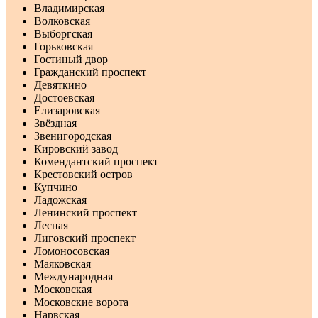
Владимирская
Волковская
Выборгская
Горьковская
Гостиный двор
Гражданский проспект
Девяткино
Достоевская
Елизаровская
Звёздная
Звенигородская
Кировский завод
Комендантский проспект
Крестовский остров
Купчино
Ладожская
Ленинский проспект
Лесная
Лиговский проспект
Ломоносовская
Маяковская
Международная
Московская
Московские ворота
Нарвская