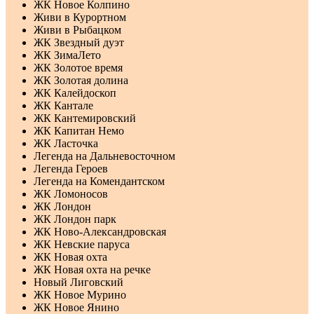
ЖК Новое Колпино
Живи в Курортном
Живи в Рыбацком
ЖК Звездный дуэт
ЖК ЗимаЛето
ЖК Золотое время
ЖК Золотая долина
ЖК Калейдоскоп
ЖК Кантале
ЖК Кантемировский
ЖК Капитан Немо
ЖК Ласточка
Легенда на Дальневосточном
Легенда Героев
Легенда на Комендантском
ЖК Ломоносов
ЖК Лондон
ЖК Лондон парк
ЖК Ново-Александровская
ЖК Невские паруса
ЖК Новая охта
ЖК Новая охта на речке
Новый Лиговский
ЖК Новое Мурино
ЖК Новое Янино