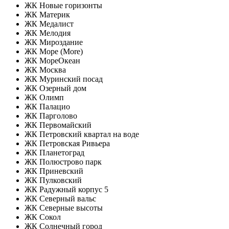
ЖК Новые горизонты
ЖК Материк
ЖК Медалист
ЖК Мелодия
ЖК Мироздание
ЖК Море (More)
ЖК МореОкеан
ЖК Москва
ЖК Муринский посад
ЖК Озерный дом
ЖК Олимп
ЖК Палацио
ЖК Парголово
ЖК Первомайский
ЖК Петровский квартал на воде
ЖК Петровская Ривьера
ЖК Планетоград
ЖК Полюстрово парк
ЖК Приневский
ЖК Пулковский
ЖК Радужный корпус 5
ЖК Северный вальс
ЖК Северные высоты
ЖК Сокол
ЖК Солнечный город