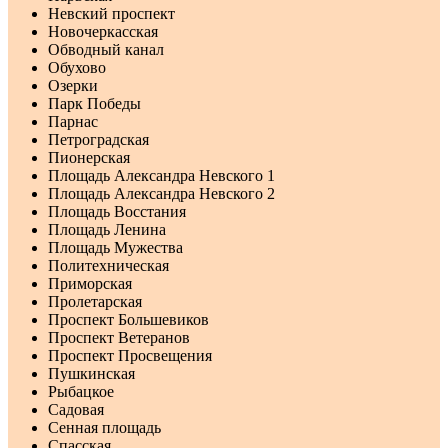
Невский проспект
Новочеркасская
Обводный канал
Обухово
Озерки
Парк Победы
Парнас
Петроградская
Пионерская
Площадь Александра Невского 1
Площадь Александра Невского 2
Площадь Восстания
Площадь Ленина
Площадь Мужества
Политехническая
Приморская
Пролетарская
Проспект Большевиков
Проспект Ветеранов
Проспект Просвещения
Пушкинская
Рыбацкое
Садовая
Сенная площадь
Спасская