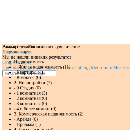
Нажмите, чтобы включить увеличение
Расширенный поиск
Загрузка карты
Недвижимость
Мы не нашли никаких результатов
Недвижимость
Открыть карту
1. Жилая недвижимость (11)
Просмотр
Дорожная карта
Спутник
Гибрид
Местность
Мое мес
- Квартиры (4)
- Комнаты (0)
2. Новостройки (7)
- 0 Студия (0)
- 1 комнатная (3)
- 2 комнатная (0)
- 3 комнатная (0)
- 4 и более комнат (0)
3. Коммерческая недвижимость (2)
- Аренда (0)
- Продажа (1)
4. Дома, участки (4)