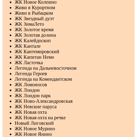
ЖК Новое Колпино
Живи в Курортном
Живи в Рыбацком
ЖК Звездный дуэт
ЖК ЗимаЛето
ЖК Золотое время
ЖК Золотая долина
ЖК Калейдоскоп
ЖК Кантале
ЖК Кантемировский
ЖК Капитан Немо
ЖК Ласточка
Легенда на Дальневосточном
Легенда Героев
Легенда на Комендантском
ЖК Ломоносов
ЖК Лондон
ЖК Лондон парк
ЖК Ново-Александровская
ЖК Невские паруса
ЖК Новая охта
ЖК Новая охта на речке
Новый Лиговский
ЖК Новое Мурино
ЖК Новое Янино