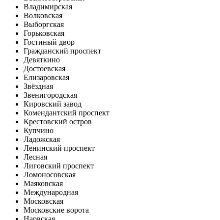
Владимирская
Волковская
Выборгская
Горьковская
Гостиный двор
Гражданский проспект
Девяткино
Достоевская
Елизаровская
Звёздная
Звенигородская
Кировский завод
Комендантский проспект
Крестовский остров
Купчино
Ладожская
Ленинский проспект
Лесная
Лиговский проспект
Ломоносовская
Маяковская
Международная
Московская
Московские ворота
Нарвская