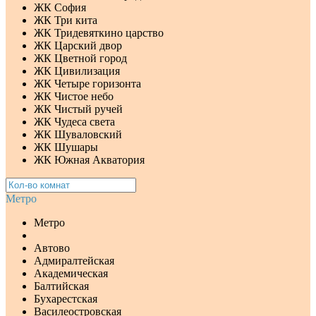
ЖК София
ЖК Три кита
ЖК Тридевяткино царство
ЖК Царский двор
ЖК Цветной город
ЖК Цивилизация
ЖК Четыре горизонта
ЖК Чистое небо
ЖК Чистый ручей
ЖК Чудеса света
ЖК Шуваловский
ЖК Шушары
ЖК Южная Акватория
Метро
Метро
Автово
Адмиралтейская
Академическая
Балтийская
Бухарестская
Василеостровская