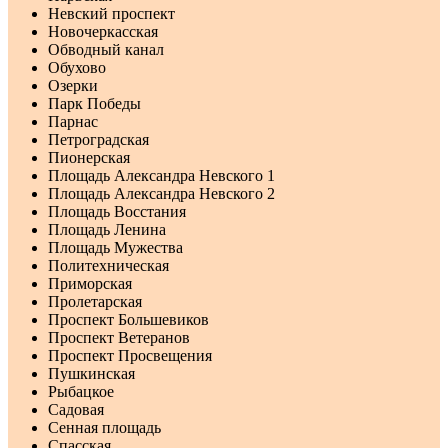
Невский проспект
Новочеркасская
Обводный канал
Обухово
Озерки
Парк Победы
Парнас
Петроградская
Пионерская
Площадь Александра Невского 1
Площадь Александра Невского 2
Площадь Восстания
Площадь Ленина
Площадь Мужества
Политехническая
Приморская
Пролетарская
Проспект Большевиков
Проспект Ветеранов
Проспект Просвещения
Пушкинская
Рыбацкое
Садовая
Сенная площадь
Спасская