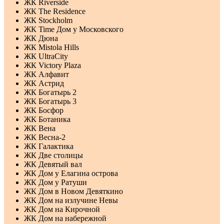
ЖК Riverside
ЖК The Residence
ЖК Stockholm
ЖК Time Дом у Московского
ЖК Дюна
ЖК Mistola Hills
ЖК UltraCity
ЖК Victory Plaza
ЖК Алфавит
ЖК Астрид
ЖК Богатырь 2
ЖК Богатырь 3
ЖК Босфор
ЖК Ботаника
ЖК Вена
ЖК Весна-2
ЖК Галактика
ЖК Две столицы
ЖК Девятый вал
ЖК Дом у Елагина острова
ЖК Дом у Ратуши
ЖК Дом в Новом Девяткино
ЖК Дом на излучине Невы
ЖК Дом на Кирочной
ЖК Дом на набережной