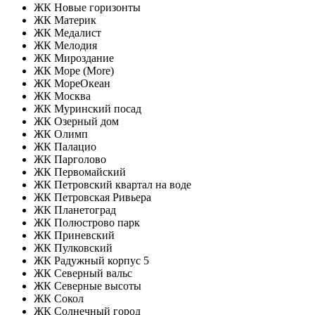
ЖК Новые горизонты
ЖК Материк
ЖК Медалист
ЖК Мелодия
ЖК Мироздание
ЖК Море (More)
ЖК МореОкеан
ЖК Москва
ЖК Муринский посад
ЖК Озерный дом
ЖК Олимп
ЖК Палацио
ЖК Парголово
ЖК Первомайский
ЖК Петровский квартал на воде
ЖК Петровская Ривьера
ЖК Планетоград
ЖК Полюстрово парк
ЖК Приневский
ЖК Пулковский
ЖК Радужный корпус 5
ЖК Северный вальс
ЖК Северные высоты
ЖК Сокол
ЖК Солнечный город