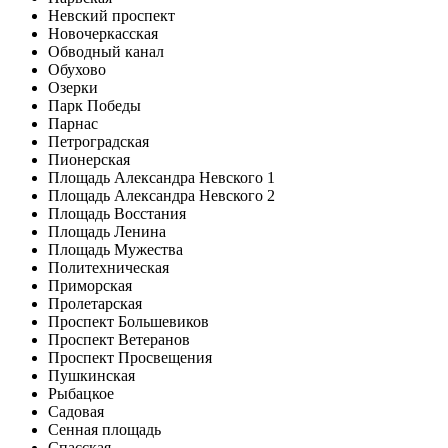
Невский проспект
Новочеркасская
Обводный канал
Обухово
Озерки
Парк Победы
Парнас
Петроградская
Пионерская
Площадь Александра Невского 1
Площадь Александра Невского 2
Площадь Восстания
Площадь Ленина
Площадь Мужества
Политехническая
Приморская
Пролетарская
Проспект Большевиков
Проспект Ветеранов
Проспект Просвещения
Пушкинская
Рыбацкое
Садовая
Сенная площадь
Спасская