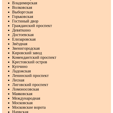
Владимирская
Волковская
Выборгская
Горьковская
Гостиный двор
Гражданский проспект
Девяткино
Достоевская
Елизаровская
Звёздная
Звенигородская
Кировский завод
Комендантский проспект
Крестовский остров
Купчино
Ладожская
Ленинский проспект
Лесная
Лиговский проспект
Ломоносовская
Маяковская
Международная
Московская
Московские ворота
Нарвская