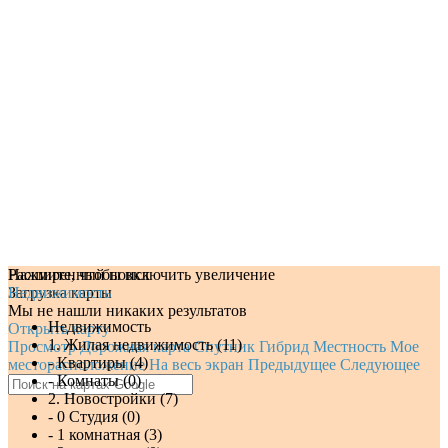
Нажмите, чтобы включить увеличение
Расширенный поиск
Загрузка карты
Недвижимость
Мы не нашли никаких результатов
Недвижимость
Открыть карту
1. Жилая недвижимость (11)
Просмотр
Дорожная карта
Спутник
Гибрид
Местность
Мое
- Квартиры (4)
месторасположение
На весь экран
Предыдущее
Следующее
- Комнаты (0)
2. Новостройки (7)
- 0 Студия (0)
- 1 комнатная (3)