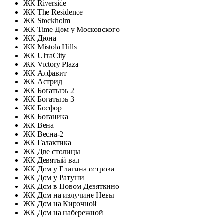
ЖК Riverside
ЖК The Residence
ЖК Stockholm
ЖК Time Дом у Московского
ЖК Дюна
ЖК Mistola Hills
ЖК UltraCity
ЖК Victory Plaza
ЖК Алфавит
ЖК Астрид
ЖК Богатырь 2
ЖК Богатырь 3
ЖК Босфор
ЖК Ботаника
ЖК Вена
ЖК Весна-2
ЖК Галактика
ЖК Две столицы
ЖК Девятый вал
ЖК Дом у Елагина острова
ЖК Дом у Ратуши
ЖК Дом в Новом Девяткино
ЖК Дом на излучине Невы
ЖК Дом на Кирочной
ЖК Дом на набережной