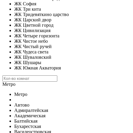
ЖК София
ЖК Три кита
ЖК Тридевяткино царство
ЖК Царский двор
ЖК Цветной город
ЖК Цивилизация
ЖК Четыре горизонта
ЖК Чистое небо
ЖК Чистый ручей
ЖК Чудеса света
ЖК Шуваловский
ЖК Шушары
ЖК Южная Акватория
Метро
Метро
Автово
Адмиралтейская
Академическая
Балтийская
Бухарестская
Василеостровская