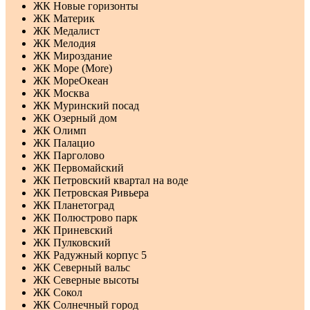
ЖК Новые горизонты
ЖК Материк
ЖК Медалист
ЖК Мелодия
ЖК Мироздание
ЖК Море (More)
ЖК МореОкеан
ЖК Москва
ЖК Муринский посад
ЖК Озерный дом
ЖК Олимп
ЖК Палацио
ЖК Парголово
ЖК Первомайский
ЖК Петровский квартал на воде
ЖК Петровская Ривьера
ЖК Планетоград
ЖК Полюстрово парк
ЖК Приневский
ЖК Пулковский
ЖК Радужный корпус 5
ЖК Северный вальс
ЖК Северные высоты
ЖК Сокол
ЖК Солнечный город