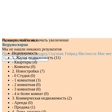
Нажмите, чтобы включить увеличение
Расширенный поиск
Загрузка карты
Недвижимость
Мы не нашли никаких результатов
Недвижимость
Просмотр
Дорожная карта
Спутник
Гибрид
Местность
Мое мес
1. Жилая недвижимость (11)
- Квартиры (4)
- Комнаты (0)
2. Новостройки (7)
- 0 Студия (0)
- 1 комнатная (3)
- 2 комнатная (0)
- 3 комнатная (0)
- 4 и более комнат (0)
3. Коммерческая недвижимость (2)
- Аренда (0)
- Продажа (1)
4. Дома, участки (4)